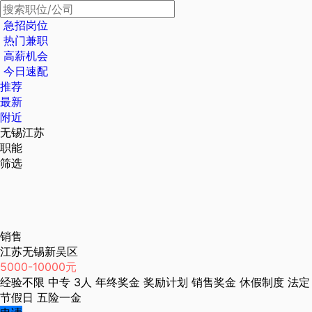
急招岗位
热门兼职
高薪机会
今日速配
推荐
最新
附近
无锡江苏
职能
筛选
销售
江苏无锡新吴区
5000-10000元
经验不限
中专
3人
年终奖金
奖励计划
销售奖金
休假制度
法定
节假日
五险一金