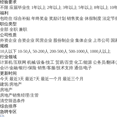
经验要求
不限
应届毕业生
1年以上
2年以上
3年以上
5年以上
8年以上
10
福利
包吃住
综合补贴
年终奖金
奖励计划
销售奖金
休假制度
法定节
职位类型
全部
全职
兼职
公司性质
外资企业
合资企业
民营企业
股份制企业
集体企业
上市公司
国
规模
10人以下
10-50人
50-200人
200-500人
500-1000人
1000人以上
行业领域
计算机/互联网
机械/设备/技工
贸易/百货
化工/能源
公务员/翻译
会计/金融/银行/保险
销售/客服/技术支持
通信/电子
更新时间
今天
最近3天
最近7天
最近一个月
最近三个月
建筑/房地产
房地产
房地产销售经理/主管
清空筛选条件
综合排序
急聘专区