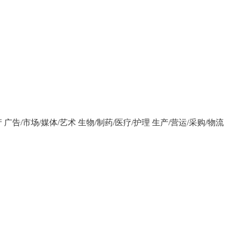
产
广告/市场/媒体/艺术
生物/制药/医疗/护理
生产/营运/采购/物流