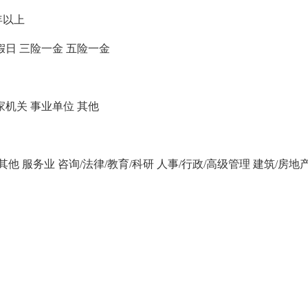
年以上
假日
三险一金
五险一金
家机关
事业单位
其他
/其他
服务业
咨询/法律/教育/科研
人事/行政/高级管理
建筑/房地