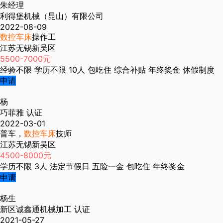
朱经理
利得堡机械（昆山）有限公司
2022-08-09
数控车床
操作工
江苏无锡新吴区
5500-7000元
经验不限
学历不限
10人
包吃住
综合补贴
年终奖金
休假制度
申请
杨
巧菲雅
认证
2022-03-01
普车，
数控车床
技师
江苏无锡新吴区
4500-8000元
学历不限
3人
法定节假日
五险一金
包吃住
年终奖金
申请
杨生
新区诚鑫通机械加工
认证
2021-05-27