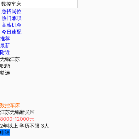
急招岗位
热门兼职
高薪机会
今日速配
推荐
最新
附近
无锡江苏
职能
筛选
数控车床
江苏无锡新吴区
8000-12000元
2年以上
学历不限
3人
申请