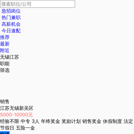
急招岗位
热门兼职
高薪机会
今日速配
推荐
最新
附近
无锡江苏
职能
筛选
销售
江苏无锡新吴区
5000-10000元
经验不限
中专
3人
年终奖金
奖励计划
销售奖金
休假制度
法定
节假日
五险一金