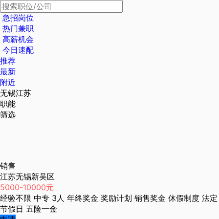
急招岗位
热门兼职
高薪机会
今日速配
推荐
最新
附近
无锡江苏
职能
筛选
销售
江苏无锡新吴区
5000-10000元
经验不限
中专
3人
年终奖金
奖励计划
销售奖金
休假制度
法定
节假日
五险一金