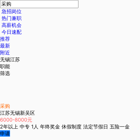
急招岗位
热门兼职
高薪机会
今日速配
推荐
最新
附近
无锡江苏
职能
筛选
采购
江苏无锡新吴区
6000-8000元
2年以上
中专
1人
年终奖金
休假制度
法定节假日
五险一金
申请