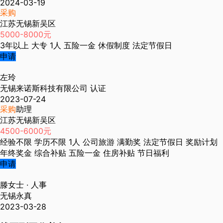
2024-03-19
采购
江苏无锡新吴区
5000-8000元
3年以上
大专
1人
五险一金
休假制度
法定节假日
申请
左玲
无锡来诺斯科技有限公司
认证
2023-07-24
采购
助理
江苏无锡新吴区
4500-6000元
经验不限
学历不限
1人
公司旅游
满勤奖
法定节假日
奖励计划
年终奖金
综合补贴
五险一金
住房补贴
节日福利
申请
滕女士
· 人事
无锡永真
2023-03-28