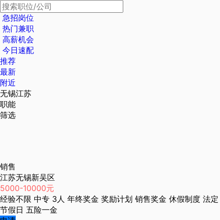
急招岗位
热门兼职
高薪机会
今日速配
推荐
最新
附近
无锡江苏
职能
筛选
销售
江苏无锡新吴区
5000-10000元
经验不限
中专
3人
年终奖金
奖励计划
销售奖金
休假制度
法定
节假日
五险一金