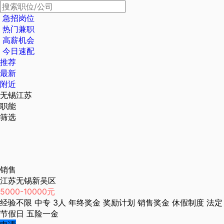
急招岗位
热门兼职
高薪机会
今日速配
推荐
最新
附近
无锡江苏
职能
筛选
销售
江苏无锡新吴区
5000-10000元
经验不限
中专
3人
年终奖金
奖励计划
销售奖金
休假制度
法定
节假日
五险一金