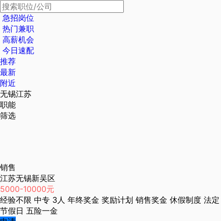
急招岗位
热门兼职
高薪机会
今日速配
推荐
最新
附近
无锡江苏
职能
筛选
销售
江苏无锡新吴区
5000-10000元
经验不限
中专
3人
年终奖金
奖励计划
销售奖金
休假制度
法定
节假日
五险一金