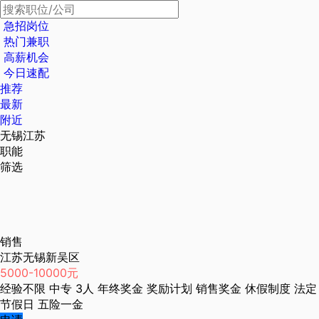
急招岗位
热门兼职
高薪机会
今日速配
推荐
最新
附近
无锡江苏
职能
筛选
销售
江苏无锡新吴区
5000-10000元
经验不限
中专
3人
年终奖金
奖励计划
销售奖金
休假制度
法定
节假日
五险一金