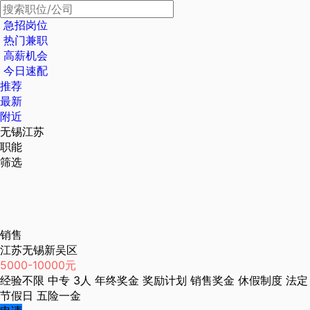
急招岗位
热门兼职
高薪机会
今日速配
推荐
最新
附近
无锡江苏
职能
筛选
销售
江苏无锡新吴区
5000-10000元
经验不限
中专
3人
年终奖金
奖励计划
销售奖金
休假制度
法定
节假日
五险一金