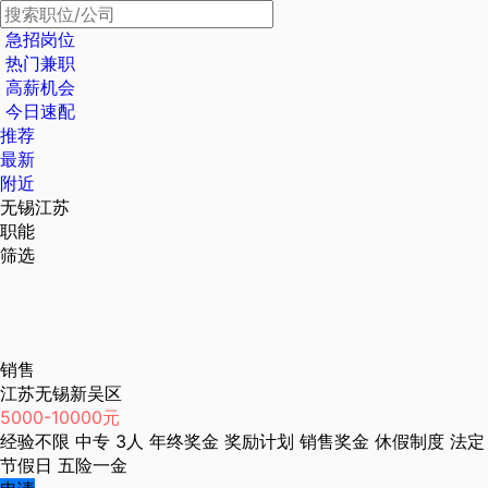
急招岗位
热门兼职
高薪机会
今日速配
推荐
最新
附近
无锡江苏
职能
筛选
销售
江苏无锡新吴区
5000-10000元
经验不限
中专
3人
年终奖金
奖励计划
销售奖金
休假制度
法定
节假日
五险一金