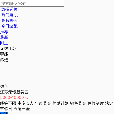
急招岗位
热门兼职
高薪机会
今日速配
推荐
最新
附近
无锡江苏
职能
筛选
销售
江苏无锡新吴区
5000-10000元
经验不限
中专
3人
年终奖金
奖励计划
销售奖金
休假制度
法定
节假日
五险一金