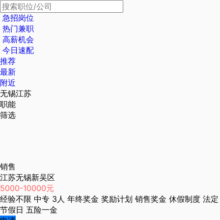
急招岗位
热门兼职
高薪机会
今日速配
推荐
最新
附近
无锡江苏
职能
筛选
销售
江苏无锡新吴区
5000-10000元
经验不限
中专
3人
年终奖金
奖励计划
销售奖金
休假制度
法定
节假日
五险一金