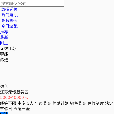
急招岗位
热门兼职
高薪机会
今日速配
推荐
最新
附近
无锡江苏
职能
筛选
销售
江苏无锡新吴区
5000-10000元
经验不限
中专
3人
年终奖金
奖励计划
销售奖金
休假制度
法定
节假日
五险一金