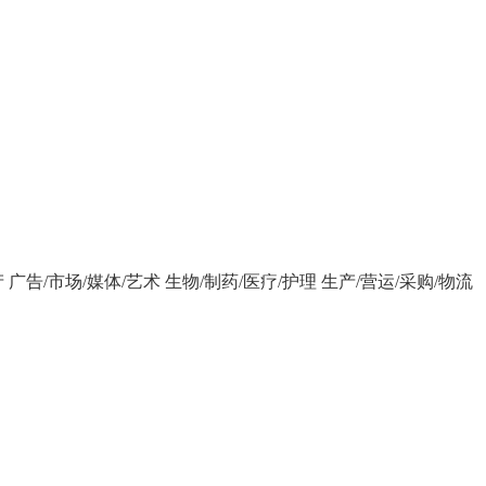
产
广告/市场/媒体/艺术
生物/制药/医疗/护理
生产/营运/采购/物流