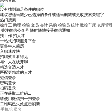
急聘专区
没有找到满足条件的职位
建议您适当减少已选择的条件或适当删减或更改搜索关键字
热门搜索
操作工
助理
检验
文员
会计
采购
检验员
统计
数控车床
仓库管
关注微信公众号
随时随地接受微信通知
找工作 招人才
一站式招聘服务平台
更多牛人简历
入职速度快
招聘效果看得见
与牛人在线开聊
精选合适人才
匹配更精准的人才
短信登录
密码登录
扫码登录
正在获取二维码...
请使用微信扫一扫登录
二维码已失效点击刷新