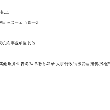
年以上
假日
三险一金
五险一金
家机关
事业单位
其他
/其他
服务业
咨询/法律/教育/科研
人事/行政/高级管理
建筑/房地