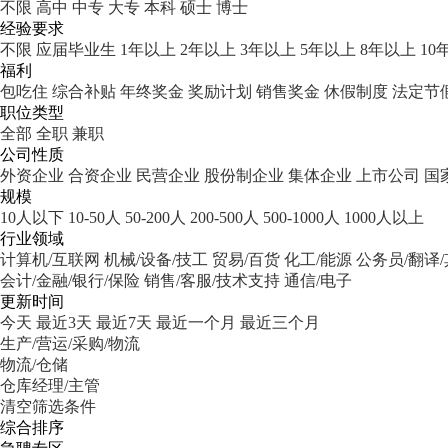
不限
高中
中专
大专
本科
硕士
博士
经验要求
不限
应届毕业生
1年以上
2年以上
3年以上
5年以上
8年以上
10
福利
包吃住
综合补贴
年终奖金
奖励计划
销售奖金
休假制度
法定节
职位类型
全部
全职
兼职
公司性质
外资企业
合资企业
民营企业
股份制企业
集体企业
上市公司
国
规模
10人以下
10-50人
50-200人
200-500人
500-1000人
1000人以上
行业领域
计算机/互联网
机械/设备/技工
贸易/百货
化工/能源
公务员/翻译
会计/金融/银行/保险
销售/客服/技术支持
通信/电子
更新时间
今天
最近3天
最近7天
最近一个月
最近三个月
生产/营运/采购/物流
物流/仓储
仓库经理/主管
清空筛选条件
综合排序