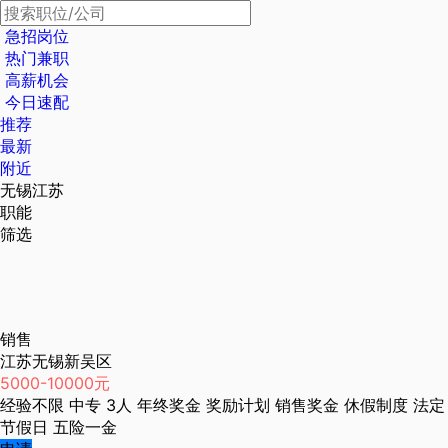
急招岗位
热门兼职
高薪机会
今日速配
推荐
最新
附近
无锡江苏
职能
筛选
销售
江苏无锡新吴区
5000-10000元
经验不限
中专
3人
年终奖金
奖励计划
销售奖金
休假制度
法定
节假日
五险一金