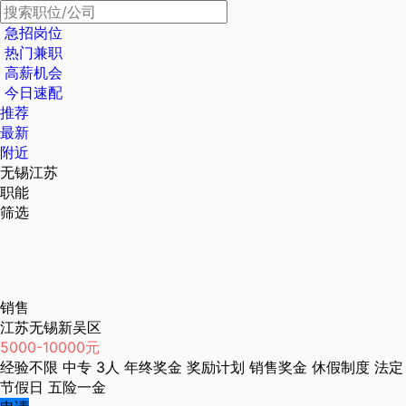
急招岗位
热门兼职
高薪机会
今日速配
推荐
最新
附近
无锡江苏
职能
筛选
销售
江苏无锡新吴区
5000-10000元
经验不限
中专
3人
年终奖金
奖励计划
销售奖金
休假制度
法定
节假日
五险一金