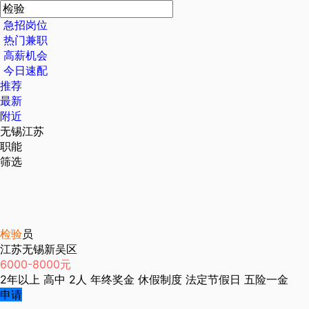
急招岗位
热门兼职
高薪机会
今日速配
推荐
最新
附近
无锡江苏
职能
筛选
检验
员
江苏无锡新吴区
6000-8000元
2年以上
高中
2人
年终奖金
休假制度
法定节假日
五险一金
申请