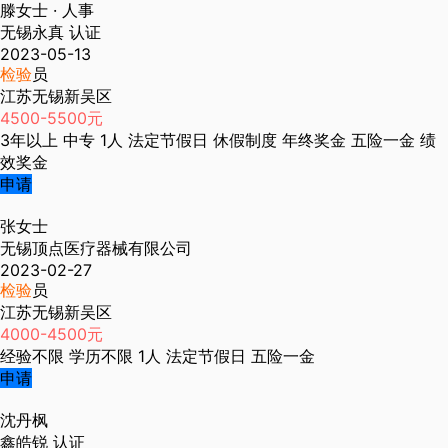
滕女士
· 人事
无锡永真
认证
2023-05-13
检验
员
江苏无锡新吴区
4500-5500元
3年以上
中专
1人
法定节假日
休假制度
年终奖金
五险一金
绩
效奖金
申请
张女士
无锡顶点医疗器械有限公司
2023-02-27
检验
员
江苏无锡新吴区
4000-4500元
经验不限
学历不限
1人
法定节假日
五险一金
申请
沈丹枫
鑫皓锐
认证