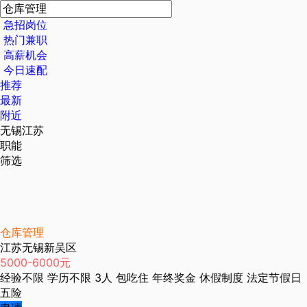
急招岗位
热门兼职
高薪机会
今日速配
推荐
最新
附近
无锡江苏
职能
筛选
仓库管理
江苏无锡新吴区
5000-6000元
经验不限
学历不限
3人
包吃住
年终奖金
休假制度
法定节假日
五险