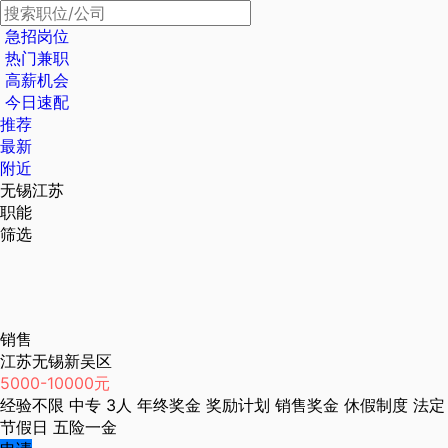
急招岗位
热门兼职
高薪机会
今日速配
推荐
最新
附近
无锡江苏
职能
筛选
销售
江苏无锡新吴区
5000-10000元
经验不限
中专
3人
年终奖金
奖励计划
销售奖金
休假制度
法定
节假日
五险一金