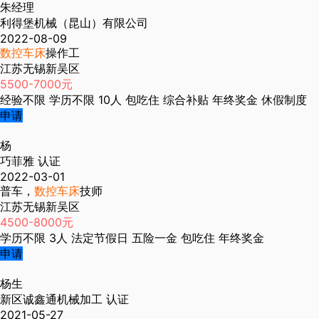
朱经理
利得堡机械（昆山）有限公司
2022-08-09
数控车床
操作工
江苏无锡新吴区
5500-7000元
经验不限
学历不限
10人
包吃住
综合补贴
年终奖金
休假制度
申请
杨
巧菲雅
认证
2022-03-01
普车，
数控车床
技师
江苏无锡新吴区
4500-8000元
学历不限
3人
法定节假日
五险一金
包吃住
年终奖金
申请
杨生
新区诚鑫通机械加工
认证
2021-05-27