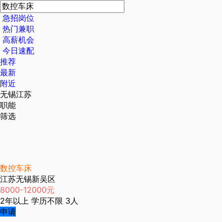
急招岗位
热门兼职
高薪机会
今日速配
推荐
最新
附近
无锡江苏
职能
筛选
数控车床
江苏无锡新吴区
8000-12000元
2年以上
学历不限
3人
申请