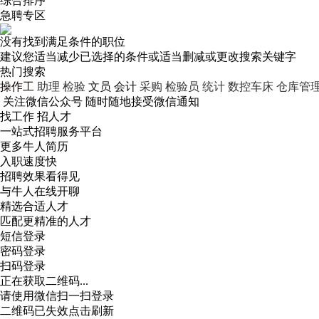
综合排序
急聘专区
没有找到满足条件的职位
建议您适当减少已选择的条件或适当删减或更改搜索关键字
热门搜索
操作工
助理
检验
文员
会计
采购
检验员
统计
数控车床
仓库管
关注微信公众号
随时随地接受微信通知
找工作 招人才
一站式招聘服务平台
更多牛人简历
入职速度快
招聘效果看得见
与牛人在线开聊
精选合适人才
匹配更精准的人才
短信登录
密码登录
扫码登录
正在获取二维码...
请使用微信扫一扫登录
二维码已失效点击刷新