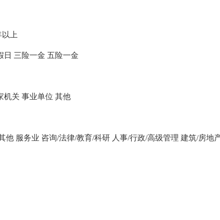
年以上
假日
三险一金
五险一金
家机关
事业单位
其他
/其他
服务业
咨询/法律/教育/科研
人事/行政/高级管理
建筑/房地