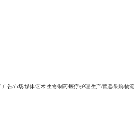
产
广告/市场/媒体/艺术
生物/制药/医疗/护理
生产/营运/采购/物流