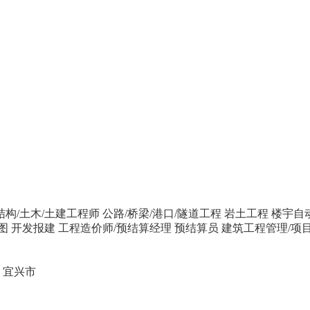
结构/土木/土建工程师
公路/桥梁/港口/隧道工程
岩土工程
楼宇自
图
开发报建
工程造价师/预结算经理
预结算员
建筑工程管理/项
宜兴市