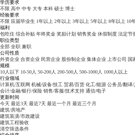
学历要求
不限
高中
中专
大专
本科
硕士
博士
经验要求
不限
应届毕业生
1年以上
2年以上
3年以上
5年以上
8年以上
10
福利
包吃住
综合补贴
年终奖金
奖励计划
销售奖金
休假制度
法定节
职位类型
全部
全职
兼职
公司性质
外资企业
合资企业
民营企业
股份制企业
集体企业
上市公司
国
规模
10人以下
10-50人
50-200人
200-500人
500-1000人
1000人以上
行业领域
计算机/互联网
机械/设备/技工
贸易/百货
化工/能源
公务员/翻译
会计/金融/银行/保险
销售/客服/技术支持
通信/电子
更新时间
今天
最近3天
最近7天
最近一个月
最近三个月
建筑/房地产
建筑装潢/市政建设
建筑工程验收
清空筛选条件