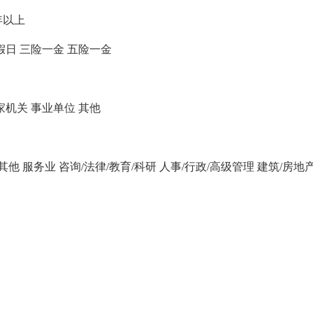
年以上
假日
三险一金
五险一金
家机关
事业单位
其他
/其他
服务业
咨询/法律/教育/科研
人事/行政/高级管理
建筑/房地