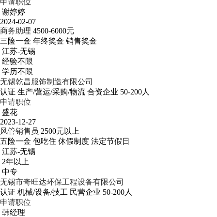
申请职位
谢婷婷
2024-02-07
商务助理
4500-6000元
三险一金
年终奖金
销售奖金
江苏-无锡
经验不限
学历不限
无锡乾昌服饰制造有限公司
认证
生产/营运/采购/物流
合资企业
50-200人
申请职位
盛花
2023-12-27
风管销售员
2500元以上
五险一金
包吃住
休假制度
法定节假日
江苏-无锡
2年以上
中专
无锡市奇旺达环保工程设备有限公司
认证
机械/设备/技工
民营企业
50-200人
申请职位
韩经理