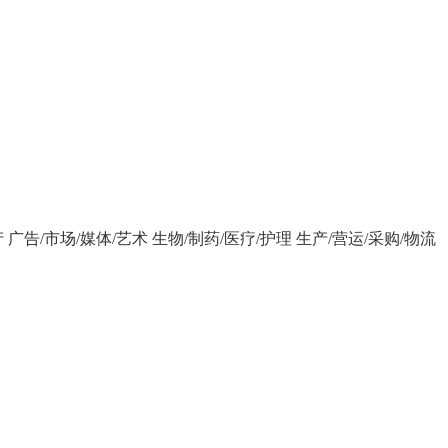
产
广告/市场/媒体/艺术
生物/制药/医疗/护理
生产/营运/采购/物流