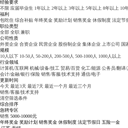
经验要求
不限
应届毕业生
1年以上
2年以上
3年以上
5年以上
8年以上
10
福利
包吃住
综合补贴
年终奖金
奖励计划
销售奖金
休假制度
法定节
职位类型
全部
全职
兼职
公司性质
外资企业
合资企业
民营企业
股份制企业
集体企业
上市公司
国
规模
10人以下
10-50人
50-200人
200-500人
500-1000人
1000人以上
行业领域
计算机/互联网
机械/设备/技工
贸易/百货
化工/能源
公务员/翻译
会计/金融/银行/保险
销售/客服/技术支持
通信/电子
更新时间
今天
最近3天
最近7天
最近一个月
最近三个月
销售/客服/技术支持
清空筛选条件
综合排序
急聘专区
销售
5000-10000元
年终奖金
奖励计划
销售奖金
休假制度
法定节假日
五险一金