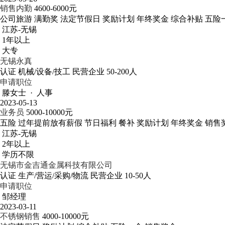
销售内勤
4600-6000元
公司旅游
满勤奖
法定节假日
奖励计划
年终奖金
综合补贴
五险
江苏-无锡
1年以上
大专
无锡永真
认证
机械/设备/技工
民营企业
50-200人
申请职位
滕女士 · 人事
2023-05-13
业务员
5000-10000元
五险
过年提前放有薪假
节日福利
餐补
奖励计划
年终奖金
销售
江苏-无锡
2年以上
学历不限
无锡市金吉通金属科技有限公司
认证
生产/营运/采购/物流
民营企业
10-50人
申请职位
邹经理
2023-03-11
不锈钢销售
4000-10000元