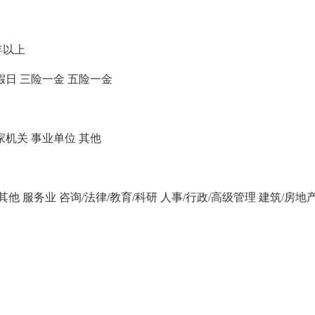
年以上
假日
三险一金
五险一金
家机关
事业单位
其他
/其他
服务业
咨询/法律/教育/科研
人事/行政/高级管理
建筑/房地