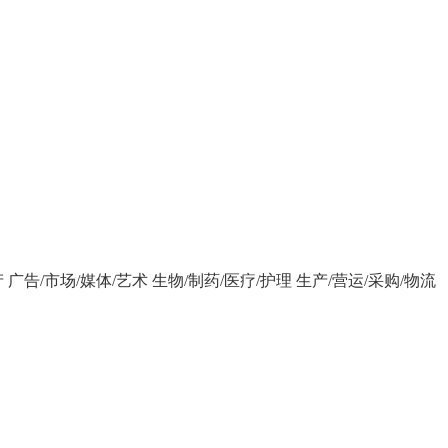
产
广告/市场/媒体/艺术
生物/制药/医疗/护理
生产/营运/采购/物流