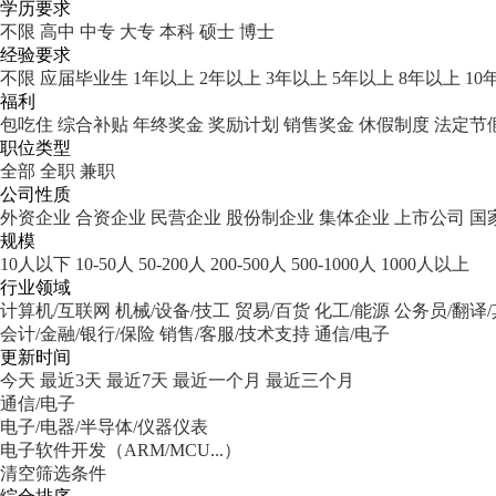
学历要求
不限
高中
中专
大专
本科
硕士
博士
经验要求
不限
应届毕业生
1年以上
2年以上
3年以上
5年以上
8年以上
10
福利
包吃住
综合补贴
年终奖金
奖励计划
销售奖金
休假制度
法定节
职位类型
全部
全职
兼职
公司性质
外资企业
合资企业
民营企业
股份制企业
集体企业
上市公司
国
规模
10人以下
10-50人
50-200人
200-500人
500-1000人
1000人以上
行业领域
计算机/互联网
机械/设备/技工
贸易/百货
化工/能源
公务员/翻译
会计/金融/银行/保险
销售/客服/技术支持
通信/电子
更新时间
今天
最近3天
最近7天
最近一个月
最近三个月
通信/电子
电子/电器/半导体/仪器仪表
电子软件开发（ARM/MCU...）
清空筛选条件