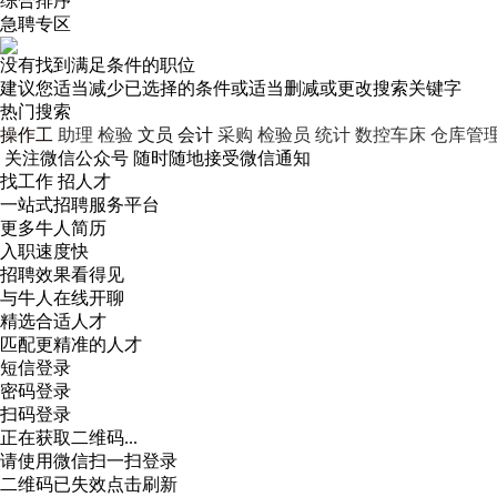
综合排序
急聘专区
没有找到满足条件的职位
建议您适当减少已选择的条件或适当删减或更改搜索关键字
热门搜索
操作工
助理
检验
文员
会计
采购
检验员
统计
数控车床
仓库管
关注微信公众号
随时随地接受微信通知
找工作 招人才
一站式招聘服务平台
更多牛人简历
入职速度快
招聘效果看得见
与牛人在线开聊
精选合适人才
匹配更精准的人才
短信登录
密码登录
扫码登录
正在获取二维码...
请使用微信扫一扫登录
二维码已失效点击刷新