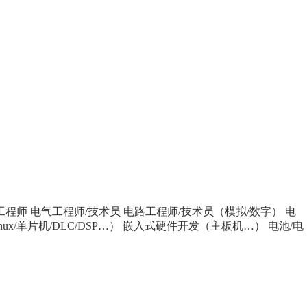
工程师
电气工程师/技术员
电路工程师/技术员（模拟/数字）
电
x/单片机/DLC/DSP…）
嵌入式硬件开发（主板机…）
电池/电