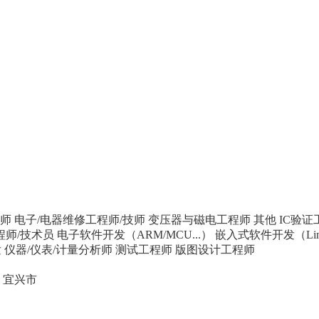
师
电子/电器维修工程师/技师
变压器与磁电工程师
其他
IC验证
程师/技术员
电子软件开发（ARM/MCU...）
嵌入式软件开发（Linu
发
仪器/仪表/计量分析师
测试工程师
版图设计工程师
宜兴市