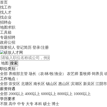
首页
找工作
找人才
找企业
招聘会
地图求职
工具箱
专题招聘
政府公招
我要招人
登记简历
登录/注册
地图
职位类别：
全部
养殖部主管
场长（农/林/牧/渔业）
农艺师
畜牧师
饲养员
工作地点：
全部
崇安区
北塘区
南长区
锡山区
惠山区
滨湖区
新吴区
江阴市
薪资待遇
全部
2000以上
4000以上
6000以上
8000以上
10000以上
学历要求
不限
高中
中专
大专
本科
硕士
博士