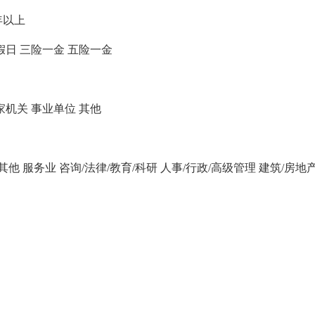
年以上
假日
三险一金
五险一金
家机关
事业单位
其他
/其他
服务业
咨询/法律/教育/科研
人事/行政/高级管理
建筑/房地