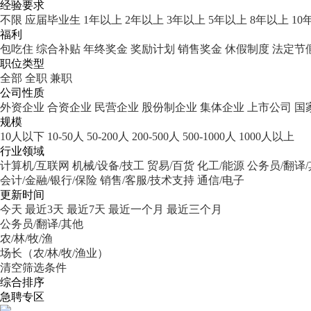
经验要求
不限
应届毕业生
1年以上
2年以上
3年以上
5年以上
8年以上
10
福利
包吃住
综合补贴
年终奖金
奖励计划
销售奖金
休假制度
法定节
职位类型
全部
全职
兼职
公司性质
外资企业
合资企业
民营企业
股份制企业
集体企业
上市公司
国
规模
10人以下
10-50人
50-200人
200-500人
500-1000人
1000人以上
行业领域
计算机/互联网
机械/设备/技工
贸易/百货
化工/能源
公务员/翻译
会计/金融/银行/保险
销售/客服/技术支持
通信/电子
更新时间
今天
最近3天
最近7天
最近一个月
最近三个月
公务员/翻译/其他
农/林/牧/渔
场长（农/林/牧/渔业）
清空筛选条件
综合排序
急聘专区