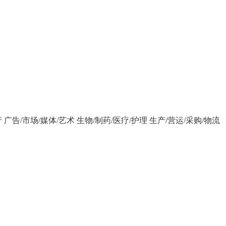
产
广告/市场/媒体/艺术
生物/制药/医疗/护理
生产/营运/采购/物流