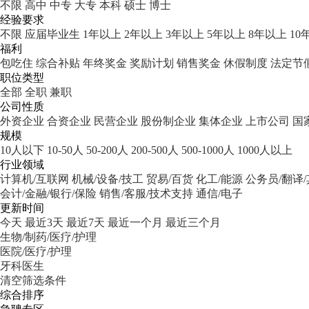
不限
高中
中专
大专
本科
硕士
博士
经验要求
不限
应届毕业生
1年以上
2年以上
3年以上
5年以上
8年以上
10
福利
包吃住
综合补贴
年终奖金
奖励计划
销售奖金
休假制度
法定节
职位类型
全部
全职
兼职
公司性质
外资企业
合资企业
民营企业
股份制企业
集体企业
上市公司
国
规模
10人以下
10-50人
50-200人
200-500人
500-1000人
1000人以上
行业领域
计算机/互联网
机械/设备/技工
贸易/百货
化工/能源
公务员/翻译
会计/金融/银行/保险
销售/客服/技术支持
通信/电子
更新时间
今天
最近3天
最近7天
最近一个月
最近三个月
生物/制药/医疗/护理
医院/医疗/护理
牙科医生
清空筛选条件
综合排序