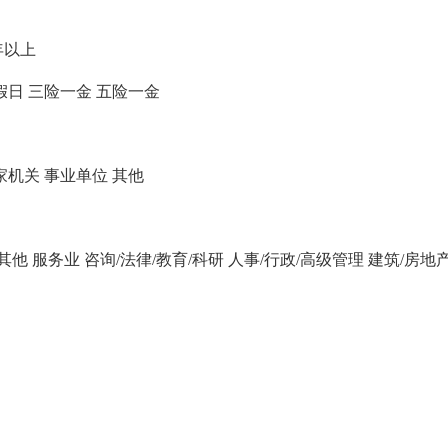
年以上
假日
三险一金
五险一金
家机关
事业单位
其他
/其他
服务业
咨询/法律/教育/科研
人事/行政/高级管理
建筑/房地