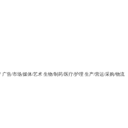
产
广告/市场/媒体/艺术
生物/制药/医疗/护理
生产/营运/采购/物流