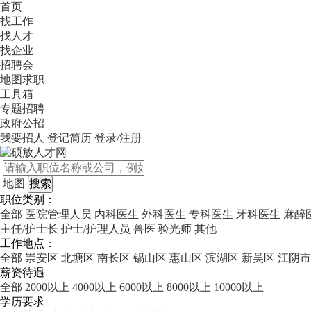
首页
找工作
找人才
找企业
招聘会
地图求职
工具箱
专题招聘
政府公招
我要招人
登记简历
登录/注册
地图
职位类别：
全部
医院管理人员
内科医生
外科医生
专科医生
牙科医生
麻醉
主任/护士长
护士/护理人员
兽医
验光师
其他
工作地点：
全部
崇安区
北塘区
南长区
锡山区
惠山区
滨湖区
新吴区
江阴市
薪资待遇
全部
2000以上
4000以上
6000以上
8000以上
10000以上
学历要求