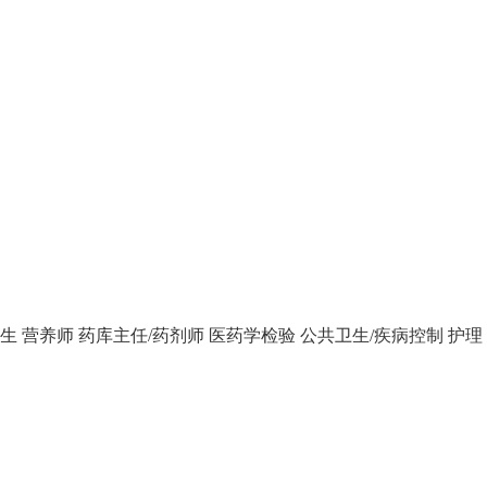
生
营养师
药库主任/药剂师
医药学检验
公共卫生/疾病控制
护理