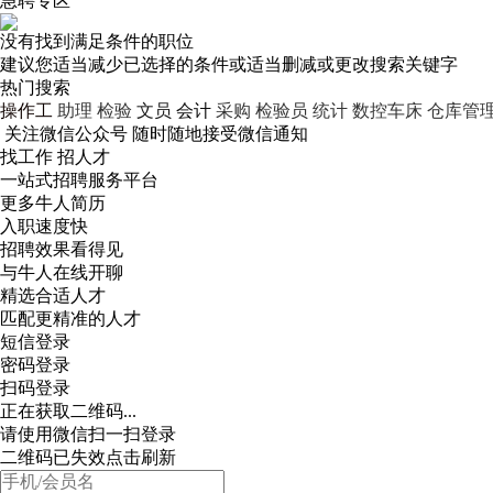
急聘专区
没有找到满足条件的职位
建议您适当减少已选择的条件或适当删减或更改搜索关键字
热门搜索
操作工
助理
检验
文员
会计
采购
检验员
统计
数控车床
仓库管
关注微信公众号
随时随地接受微信通知
找工作 招人才
一站式招聘服务平台
更多牛人简历
入职速度快
招聘效果看得见
与牛人在线开聊
精选合适人才
匹配更精准的人才
短信登录
密码登录
扫码登录
正在获取二维码...
请使用微信扫一扫登录
二维码已失效点击刷新