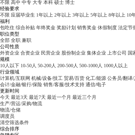
不限
高中
中专
大专
本科
硕士
博士
经验要求
不限
应届毕业生
1年以上
2年以上
3年以上
5年以上
8年以上
10
福利
包吃住
综合补贴
年终奖金
奖励计划
销售奖金
休假制度
法定节
职位类型
全部
全职
兼职
公司性质
外资企业
合资企业
民营企业
股份制企业
集体企业
上市公司
国
规模
10人以下
10-50人
50-200人
200-500人
500-1000人
1000人以上
行业领域
计算机/互联网
机械/设备/技工
贸易/百货
化工/能源
公务员/翻译
会计/金融/银行/保险
销售/客服/技术支持
通信/电子
更新时间
今天
最近3天
最近7天
最近一个月
最近三个月
生产/营运/采购/物流
物流/仓储
调度员
清空筛选条件
综合排序