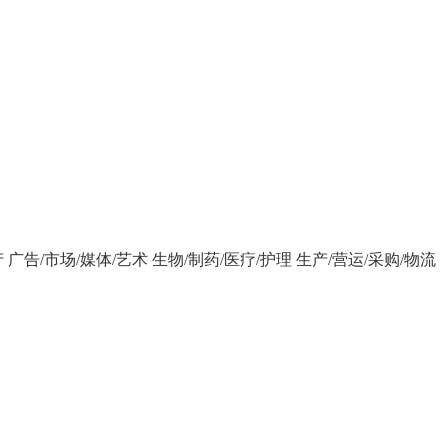
产
广告/市场/媒体/艺术
生物/制药/医疗/护理
生产/营运/采购/物流