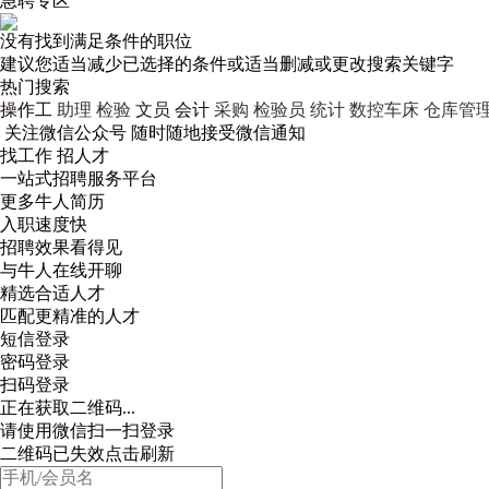
急聘专区
没有找到满足条件的职位
建议您适当减少已选择的条件或适当删减或更改搜索关键字
热门搜索
操作工
助理
检验
文员
会计
采购
检验员
统计
数控车床
仓库管
关注微信公众号
随时随地接受微信通知
找工作 招人才
一站式招聘服务平台
更多牛人简历
入职速度快
招聘效果看得见
与牛人在线开聊
精选合适人才
匹配更精准的人才
短信登录
密码登录
扫码登录
正在获取二维码...
请使用微信扫一扫登录
二维码已失效点击刷新