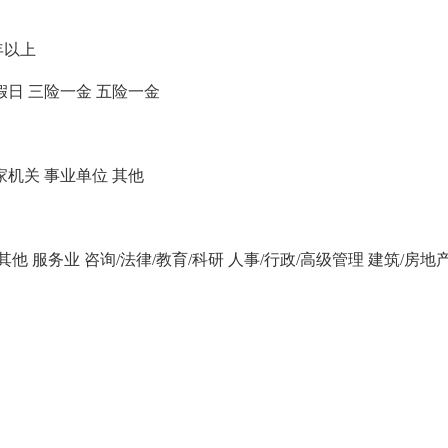
年以上
假日
三险一金
五险一金
家机关
事业单位
其他
/其他
服务业
咨询/法律/教育/科研
人事/行政/高级管理
建筑/房地