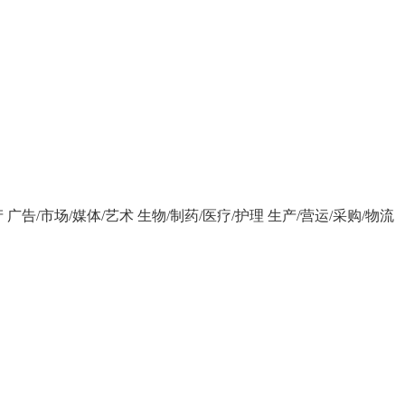
产
广告/市场/媒体/艺术
生物/制药/医疗/护理
生产/营运/采购/物流