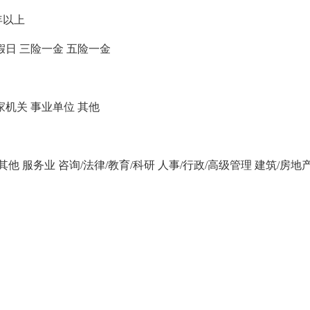
年以上
假日
三险一金
五险一金
家机关
事业单位
其他
/其他
服务业
咨询/法律/教育/科研
人事/行政/高级管理
建筑/房地