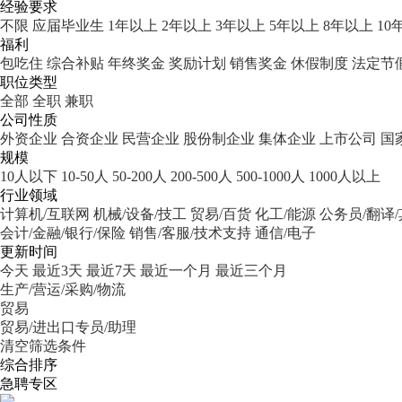
经验要求
不限
应届毕业生
1年以上
2年以上
3年以上
5年以上
8年以上
10
福利
包吃住
综合补贴
年终奖金
奖励计划
销售奖金
休假制度
法定节
职位类型
全部
全职
兼职
公司性质
外资企业
合资企业
民营企业
股份制企业
集体企业
上市公司
国
规模
10人以下
10-50人
50-200人
200-500人
500-1000人
1000人以上
行业领域
计算机/互联网
机械/设备/技工
贸易/百货
化工/能源
公务员/翻译
会计/金融/银行/保险
销售/客服/技术支持
通信/电子
更新时间
今天
最近3天
最近7天
最近一个月
最近三个月
生产/营运/采购/物流
贸易
贸易/进出口专员/助理
清空筛选条件
综合排序
急聘专区