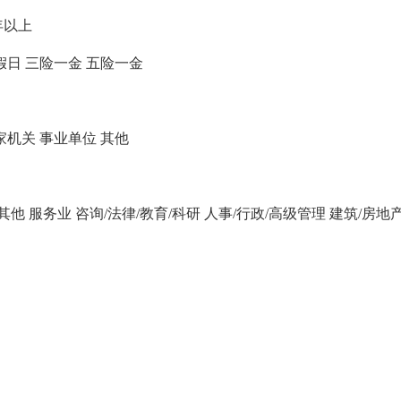
年以上
假日
三险一金
五险一金
家机关
事业单位
其他
/其他
服务业
咨询/法律/教育/科研
人事/行政/高级管理
建筑/房地