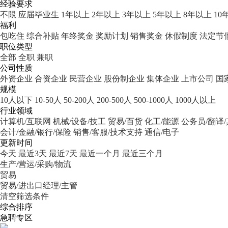
经验要求
不限
应届毕业生
1年以上
2年以上
3年以上
5年以上
8年以上
10
福利
包吃住
综合补贴
年终奖金
奖励计划
销售奖金
休假制度
法定节
职位类型
全部
全职
兼职
公司性质
外资企业
合资企业
民营企业
股份制企业
集体企业
上市公司
国
规模
10人以下
10-50人
50-200人
200-500人
500-1000人
1000人以上
行业领域
计算机/互联网
机械/设备/技工
贸易/百货
化工/能源
公务员/翻译
会计/金融/银行/保险
销售/客服/技术支持
通信/电子
更新时间
今天
最近3天
最近7天
最近一个月
最近三个月
生产/营运/采购/物流
贸易
贸易/进出口经理/主管
清空筛选条件
综合排序
急聘专区