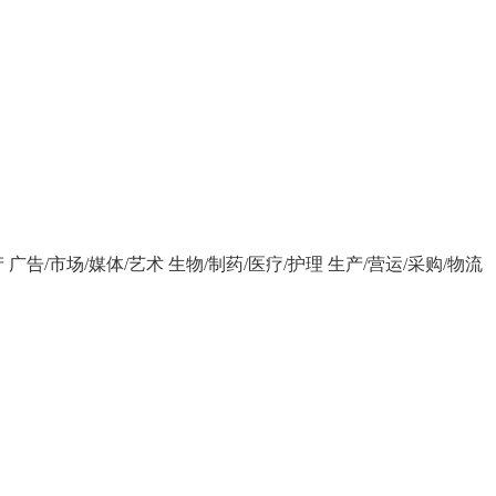
产
广告/市场/媒体/艺术
生物/制药/医疗/护理
生产/营运/采购/物流