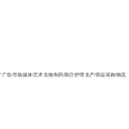
产
广告/市场/媒体/艺术
生物/制药/医疗/护理
生产/营运/采购/物流