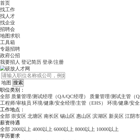
首页
找工作
找人才
找企业
招聘会
地图求职
工具箱
专题招聘
政府公招
我要招人
登记简历
登录/注册
地图
职位类别：
全部
质量管理/测试经理（QA/QC经理）
质量管理/测试主管（Q
工程师/审核员
环境/健康/安全经理/主管（EHS）
环境/健康/安
工作地点：
全部
崇安区
北塘区
南长区
锡山区
惠山区
滨湖区
新吴区
江阴市
薪资待遇
全部
2000以上
4000以上
6000以上
8000以上
10000以上
学历要求