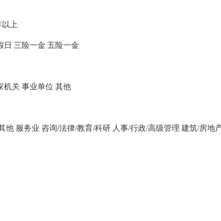
年以上
假日
三险一金
五险一金
家机关
事业单位
其他
/其他
服务业
咨询/法律/教育/科研
人事/行政/高级管理
建筑/房地