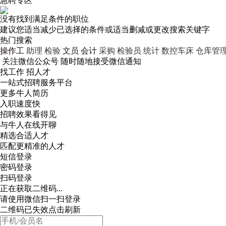
急聘专区
没有找到满足条件的职位
建议您适当减少已选择的条件或适当删减或更改搜索关键字
热门搜索
操作工
助理
检验
文员
会计
采购
检验员
统计
数控车床
仓库管
关注微信公众号
随时随地接受微信通知
找工作 招人才
一站式招聘服务平台
更多牛人简历
入职速度快
招聘效果看得见
与牛人在线开聊
精选合适人才
匹配更精准的人才
短信登录
密码登录
扫码登录
正在获取二维码...
请使用微信扫一扫登录
二维码已失效点击刷新