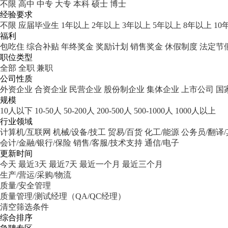
不限
高中
中专
大专
本科
硕士
博士
经验要求
不限
应届毕业生
1年以上
2年以上
3年以上
5年以上
8年以上
10
福利
包吃住
综合补贴
年终奖金
奖励计划
销售奖金
休假制度
法定节
职位类型
全部
全职
兼职
公司性质
外资企业
合资企业
民营企业
股份制企业
集体企业
上市公司
国
规模
10人以下
10-50人
50-200人
200-500人
500-1000人
1000人以上
行业领域
计算机/互联网
机械/设备/技工
贸易/百货
化工/能源
公务员/翻译
会计/金融/银行/保险
销售/客服/技术支持
通信/电子
更新时间
今天
最近3天
最近7天
最近一个月
最近三个月
生产/营运/采购/物流
质量/安全管理
质量管理/测试经理（QA/QC经理）
清空筛选条件
综合排序