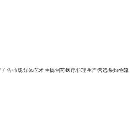
产
广告/市场/媒体/艺术
生物/制药/医疗/护理
生产/营运/采购/物流