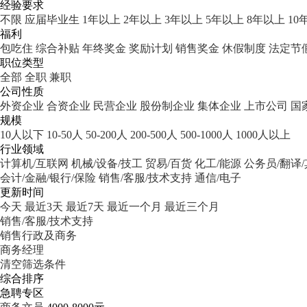
经验要求
不限
应届毕业生
1年以上
2年以上
3年以上
5年以上
8年以上
10
福利
包吃住
综合补贴
年终奖金
奖励计划
销售奖金
休假制度
法定节
职位类型
全部
全职
兼职
公司性质
外资企业
合资企业
民营企业
股份制企业
集体企业
上市公司
国
规模
10人以下
10-50人
50-200人
200-500人
500-1000人
1000人以上
行业领域
计算机/互联网
机械/设备/技工
贸易/百货
化工/能源
公务员/翻译
会计/金融/银行/保险
销售/客服/技术支持
通信/电子
更新时间
今天
最近3天
最近7天
最近一个月
最近三个月
销售/客服/技术支持
销售行政及商务
商务经理
清空筛选条件
综合排序
急聘专区