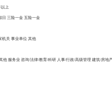
年以上
假日
三险一金
五险一金
家机关
事业单位
其他
/其他
服务业
咨询/法律/教育/科研
人事/行政/高级管理
建筑/房地