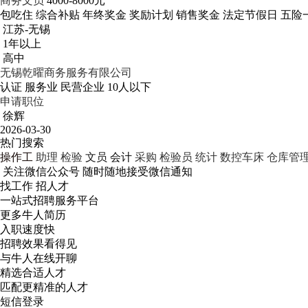
商务文员
4000-8000元
包吃住
综合补贴
年终奖金
奖励计划
销售奖金
法定节假日
五险
江苏-无锡
1年以上
高中
无锡乾曜商务服务有限公司
认证
服务业
民营企业
10人以下
申请职位
徐辉
2026-03-30
热门搜索
操作工
助理
检验
文员
会计
采购
检验员
统计
数控车床
仓库管
关注微信公众号
随时随地接受微信通知
找工作 招人才
一站式招聘服务平台
更多牛人简历
入职速度快
招聘效果看得见
与牛人在线开聊
精选合适人才
匹配更精准的人才
短信登录